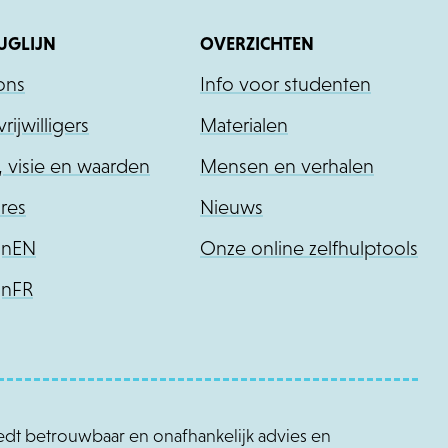
UGLIJN
OVERZICHTEN
ons
Info voor studenten
rijwilligers
Materialen
, visie en waarden
Mensen en verhalen
res
Nieuws
jnEN
Onze online zelfhulptools
jnFR