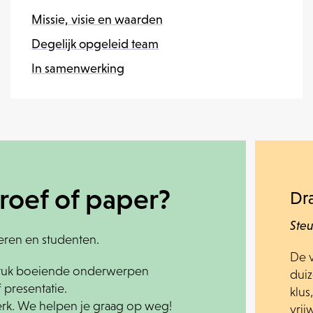
Missie, visie en waarden
Degelijk opgeleid team
In samenwerking
roef of paper?
Dr
Steu
eren en studenten.
De 
r stuk boeiende onderwerpen
dui
 presentatie.
klu
erk. We helpen je graag op weg!
vrijw